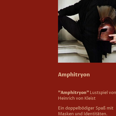
Amphitryon
"Amphitryon"
Lustspiel vo
Heinrich von Kleist
Ein doppelbödiger Spaß mit
Masken und Identitäten.