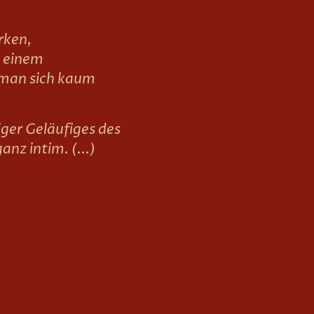
rken,
 einem
man sich kaum
ger Geläufiges des
anz intim. (...)