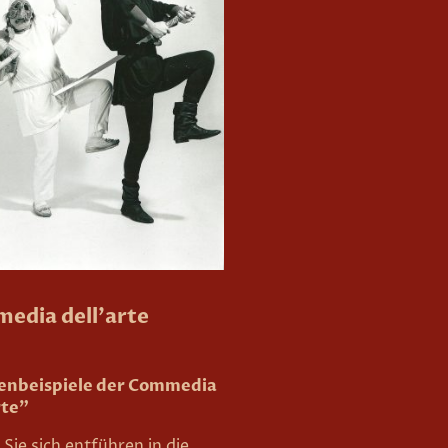
edia dell'arte
enbeispiele der Commedia
rte"
Sie sich entführen in die