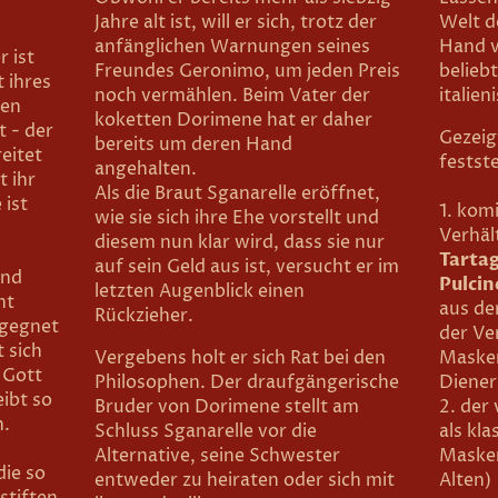
Jahre alt ist, will er sich, trotz der
Welt d
anfänglichen Warnungen seines
Hand v
 ist
Freundes Geronimo, um jeden Preis
belieb
t ihres
noch vermählen. Beim Vater der
italie
gen
koketten Dorimene hat er daher
t - der
Gezeig
bereits um deren Hand
eitet
festst
angehalten.
t ihr
Als die Braut Sganarelle eröffnet,
 ist
1. kom
wie sie sich ihre Ehe vorstellt und
Verhäl
diesem nun klar wird, dass sie nur
Tartag
auf sein Geld aus ist, versucht er im
und
Pulcin
letzten Augenblick einen
ht
aus de
Rückzieher.
egegnet
der Ve
t sich
Vergebens holt er sich Rat bei den
Maske
 Gott
Philosophen. Der draufgängerische
Diener
eibt so
Bruder von Dorimene stellt am
2. der 
n.
Schluss Sganarelle vor die
als kla
Alternative, seine Schwester
Maske
die so
entweder zu heiraten oder sich mit
Alten)
stiften