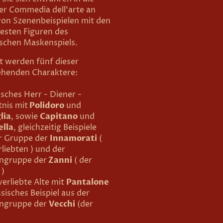
er Commedia dell‘arte an
on Szenenbeispielen mit den
testen Figuren des
nischen Maskenspiels.
t werden fünf dieser
ehenden Charaktere:
isches Herr - Diener -
tnis mit
Polidoro
und
lia
, sowie
Capitano
und
ella
, gleichzeitig Beispiele
r Gruppe der
Innamorati
(
rliebten ) und der
ngruppe der
Zanni
( der
 )
verliebte Alte mit
Pantalone
ssisches Beispiel aus der
ngruppe der
Vecchi
(der