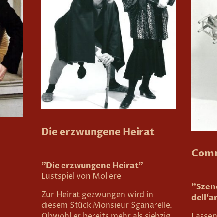
Die erzwungene Heirat
Comm
"Die erzwungene Heirat"
n
Lustspiel von Moliere
"Szen
Zur Heirat gezwungen wird in
dell‘a
diesem Stück Monsieur Sganarelle.
Obwohl er bereits mehr als siebzig
Lassen 