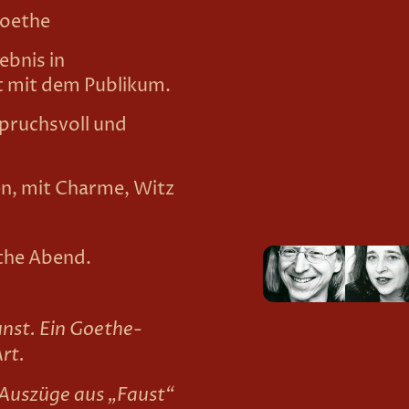
Goethe
ebnis in
 mit dem Publikum.
spruchsvoll und
en, mit Charme, Witz
ethe Abend.
nst. Ein Goethe-
rt.
 Auszüge aus „Faust“